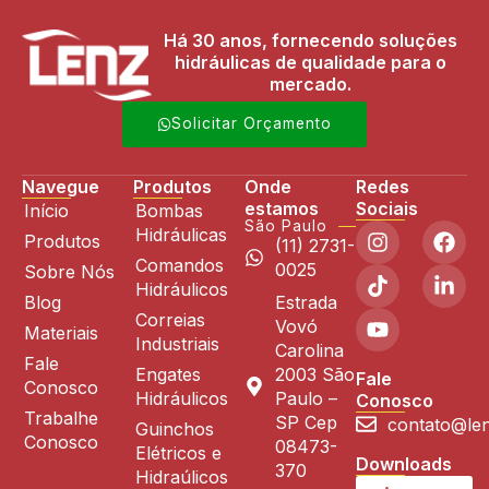
Há 30 anos, fornecendo soluções
hidráulicas de qualidade para o
mercado.
Solicitar Orçamento
Navegue
Produtos
Onde
Redes
estamos
Sociais
Início
Bombas
São Paulo
Hidráulicas
Produtos
(11) 2731-
Comandos
0025
Sobre Nós
Hidráulicos
Blog
Estrada
Correias
Vovó
Materiais
Industriais
Carolina
Fale
Engates
2003 São
Fale
Conosco
Hidráulicos
Paulo –
Conosco
Trabalhe
SP Cep
contato@len
Guinchos
Conosco
08473-
Elétricos e
Downloads
370
Hidraúlicos