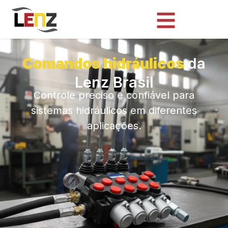
Comandos hidráulicos
da
Lenz Brasil
Controle preciso e confiável para
sistemas hidráulicos em diferentes
aplicações.