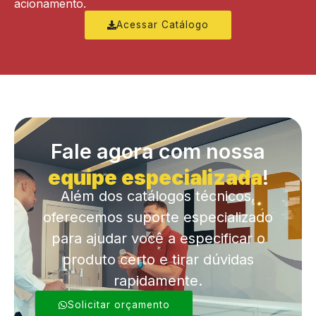
acionamento.
Acessar Catálogo
Fale agora com nossa
equipe especializada
!
Além dos catálogos técnicos,
oferecemos suporte especializado
para ajudar você a especificar o
produto certo e tirar dúvidas
rapidamente.
Solicitar orçamento