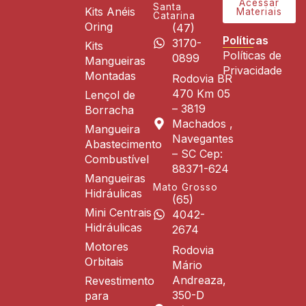
Acessar
Santa
Kits Anéis
Materiais
Catarina
Oring
(47)
Políticas
3170-
Kits
Políticas de
0899
Mangueiras
Privacidade
Montadas
Rodovia BR
470 Km 05
Lençol de
– 3819
Borracha
Machados ,
Mangueira
Navegantes
Abastecimento
– SC Cep:
Combustível
88371-624
Mangueiras
Mato Grosso
Hidráulicas
(65)
Mini Centrais
4042-
Hidráulicas
2674
Motores
Rodovia
Orbitais
Mário
Andreaza,
Revestimento
350-D
para