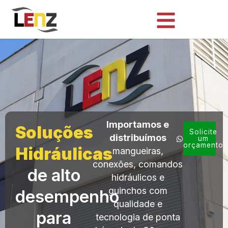
Importamos e
Soluções
Solicite
distribuímos
um
orçamento
Hidráulicas
mangueiras,
conexões, comandos
de alto
hidráulicos e
guinchos com
desempenho
qualidade e
para
tecnologia de ponta