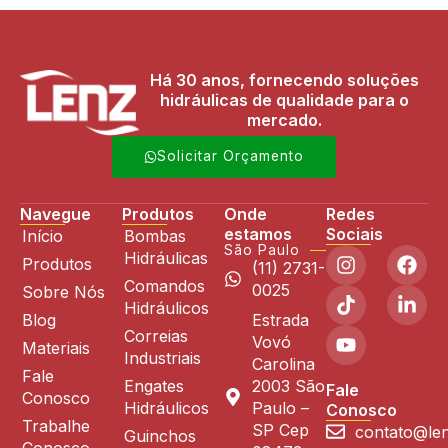
Há 30 anos, fornecendo soluções
hidráulicas de qualidade para o
mercado.
Solicitar Orçamento
Navegue
Produtos
Onde
Redes
estamos
Sociais
Início
Bombas
São Paulo
Hidráulicas
Produtos
(11) 2731-
Comandos
0025
Sobre Nós
Hidráulicos
Blog
Estrada
Correias
Vovó
Materiais
Industriais
Carolina
Fale
Engates
2003 São
Fale
Conosco
Hidráulicos
Paulo –
Conosco
Trabalhe
SP Cep
contato@len
Guinchos
Conosco