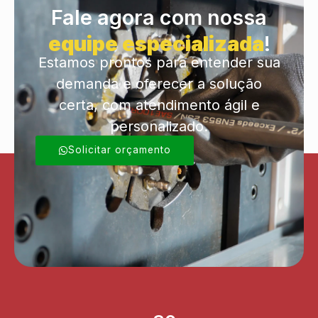
Fale agora com nossa
equipe especializada
!
Estamos prontos para entender sua
demanda e oferecer a solução
certa, com atendimento ágil e
personalizado.
Solicitar orçamento