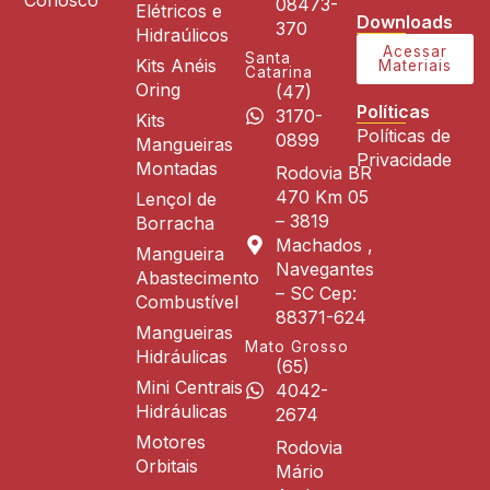
08473-
Elétricos e
Downloads
370
Hidraúlicos
Acessar
Santa
Kits Anéis
Materiais
Catarina
Oring
(47)
Políticas
3170-
Kits
Políticas de
0899
Mangueiras
Privacidade
Montadas
Rodovia BR
470 Km 05
Lençol de
– 3819
Borracha
Machados ,
Mangueira
Navegantes
Abastecimento
– SC Cep:
Combustível
88371-624
Mangueiras
Mato Grosso
Hidráulicas
(65)
Mini Centrais
4042-
Hidráulicas
2674
Motores
Rodovia
Orbitais
Mário