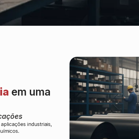
ia
em uma
icações
plicações industriais,
uímicos.