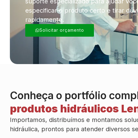
suporte especializado para ajudar voc
especificar o produto certo e tirar dúv
rapidamente.
Solicitar orçamento
Conheça o portfólio comp
produtos hidráulicos Len
Importamos, distribuímos e montamos sol
hidráulica, prontos para atender diversos 