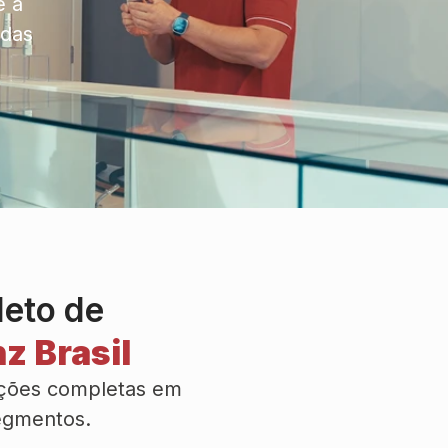
ê a
idas
leto de
z Brasil
uções completas em
segmentos.