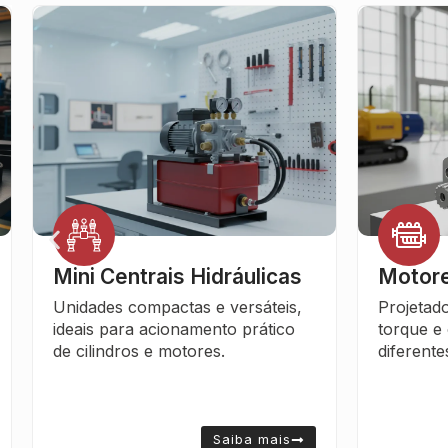
Motores Orbitais
Guinch
Hidráu
Projetados para oferecer alto
torque e operação confiável em
Potência
diferentes tipos de máquinas.
aplicaçõe
e operaç
Saiba mais