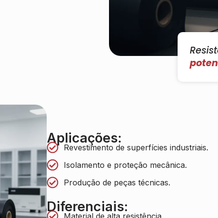
Resis
poten
Aplicações:
Revestimento de superfícies industriais.
Isolamento e proteção mecânica.
Produção de peças técnicas.
Diferenciais:
Material de alta resistência.