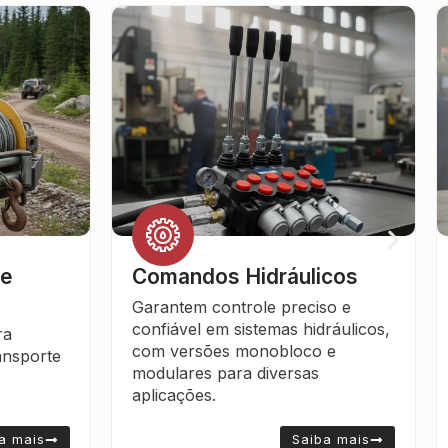
cos
Bombas Hidráulicas
so e
Fornecem potência contínua e
ráulicos,
eficiente, assegurando
 e
desempenho e durabilidade em
operações exigentes.
a mais
Saiba mais