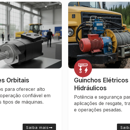
os Elétricos e
Comandos Hidráuli
licos
Garantem controle preci
confiável em sistemas hid
 e segurança para
com versões monobloco
s de resgate, transporte
modulares para diversas
ões pesadas.
aplicações.
Saiba mais
Saib