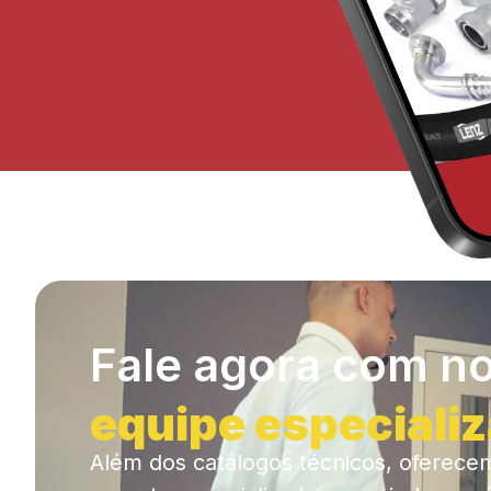
Fale agora com n
equipe especiali
Além dos catálogos técnicos, oferece