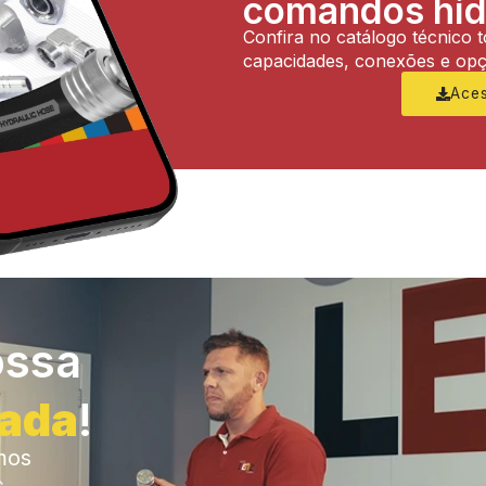
comandos hid
Confira no catálogo técnico 
capacidades, conexões e op
Ace
ossa
zada
!
mos