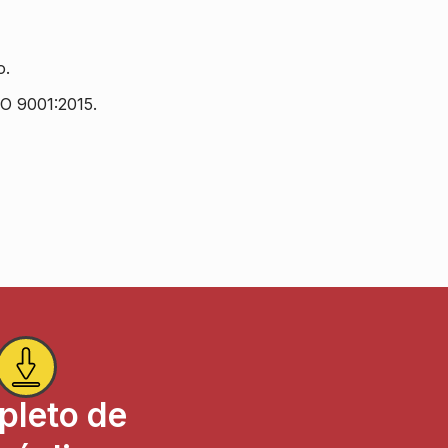
o.
SO 9001:2015.
pleto de