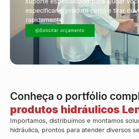
suporte especializado para ajudar voc
especificar o produto certo e tirar dúv
rapidamente.
Solicitar orçamento
Conheça o portfólio comp
produtos hidráulicos Len
Importamos, distribuímos e montamos sol
hidráulica, prontos para atender diversos 