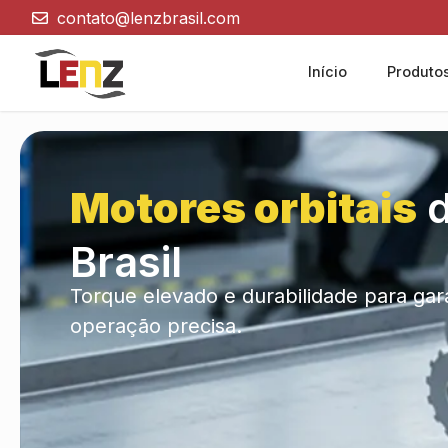
contato@lenzbrasil.com
Início
Produto
Motores orbitais
d
Brasil
Torque elevado e durabilidade para gara
operação precisa.