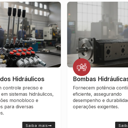
os Hidráulicos
Bombas Hidráulica
 controle preciso e
Fornecem potência contí
 em sistemas hidráulicos,
eficiente, assegurando
sões monobloco e
desempenho e durabilid
s para diversas
operações exigentes.
s.
Saiba mais
Saib