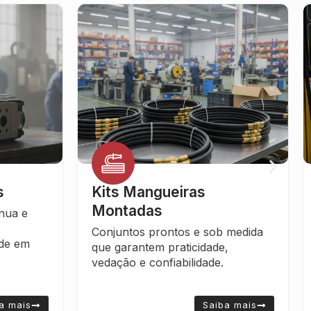
s
Kits Mangueiras
Montadas
nua e
Conjuntos prontos e sob medida
ade em
que garantem praticidade,
vedação e confiabilidade.
a mais
Saiba mais