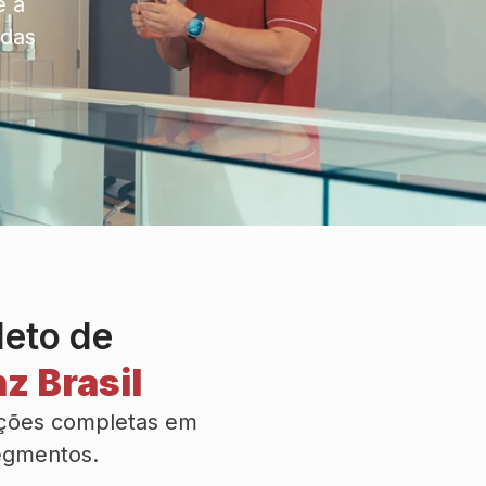
ê a
idas
leto de
z Brasil
uções completas em
segmentos.