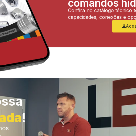
comandos hid
Confira no catálogo técnico 
capacidades, conexões e op
Ace
ossa
zada
!
mos