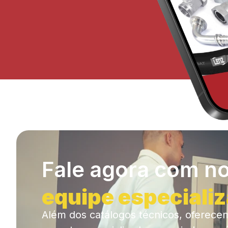
Fale agora com n
equipe especiali
Além dos catálogos técnicos, oferece