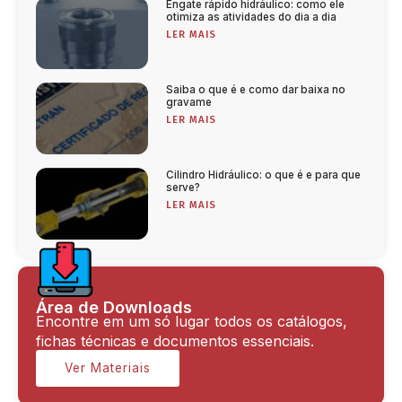
Engate rápido hidráulico: como ele
otimiza as atividades do dia a dia
LER MAIS
Saiba o que é e como dar baixa no
gravame
LER MAIS
Cilindro Hidráulico: o que é e para que
serve?
LER MAIS
Área de Downloads
Encontre em um só lugar todos os catálogos,
fichas técnicas e documentos essenciais.
Ver Materiais