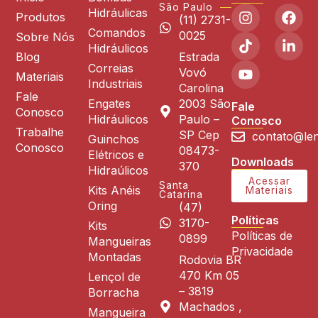
São Paulo
Hidráulicas
Produtos
(11) 2731-
Comandos
0025
Sobre Nós
Hidráulicos
Blog
Estrada
Correias
Vovó
Materiais
Industriais
Carolina
Fale
Engates
2003 São
Fale
Conosco
Hidráulicos
Paulo –
Conosco
Trabalhe
SP Cep
contato@len
Guinchos
Conosco
08473-
Elétricos e
Downloads
370
Hidraúlicos
Acessar
Santa
Kits Anéis
Materiais
Catarina
Oring
(47)
Políticas
3170-
Kits
Políticas de
0899
Mangueiras
Privacidade
Montadas
Rodovia BR
470 Km 05
Lençol de
– 3819
Borracha
Machados ,
Mangueira