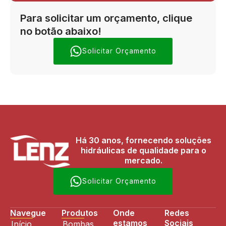
Para solicitar um orçamento, clique
no botão abaixo!
Solicitar Orçamento
Há 30 anos, fornecendo soluções
hidráulicas de qualidade para o
mercado.
Solicitar Orçamento
Navegue
Produtos
Onde
Redes
estamos
Sociais
Início
Bombas