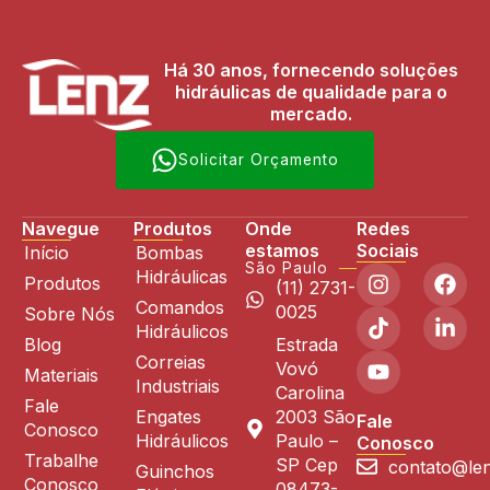
Há 30 anos, fornecendo soluções
hidráulicas de qualidade para o
mercado.
Solicitar Orçamento
Navegue
Produtos
Onde
Redes
estamos
Sociais
Início
Bombas
São Paulo
Hidráulicas
Produtos
(11) 2731-
Comandos
0025
Sobre Nós
Hidráulicos
Blog
Estrada
Correias
Vovó
Materiais
Industriais
Carolina
Fale
Engates
2003 São
Fale
Conosco
Hidráulicos
Paulo –
Conosco
Trabalhe
SP Cep
contato@len
Guinchos
Conosco
08473-