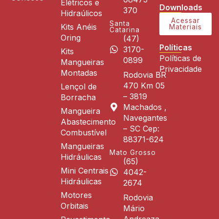
Elétricos e
Downloads
370
Hidraúlicos
Acessar
Santa
Kits Anéis
Materiais
Catarina
Oring
(47)
Políticas
3170-
Kits
Políticas de
0899
Mangueiras
Privacidade
Montadas
Rodovia BR
470 Km 05
Lençol de
– 3819
Borracha
Machados ,
Mangueira
Navegantes
Abastecimento
– SC Cep:
Combustível
88371-624
Mangueiras
Mato Grosso
Hidráulicas
(65)
Mini Centrais
4042-
Hidráulicas
2674
Motores
Rodovia
Orbitais
Mário
Andreaza,