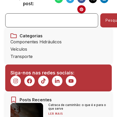
post:
Pesqu
Categorias
Componentes Hidráulicos
Veículos
Transporte
Siga-nos nas redes sociais:
Posts Recentes
Catraca de caminhão: o que é e para o
que serve
LER MAIS