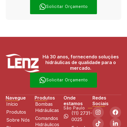
Solicitar Orçamento
Há 30 anos, fornecendo soluções
hidráulicas de qualidade para o
mercado.
Solicitar Orçamento
Navegue
Produtos
Onde
Redes
estamos
Sociais
Início
Bombas
São Paulo
Hidráulicas
Produtos
(11) 2731-
Comandos
0025
Sobre Nós
Hidráulicos