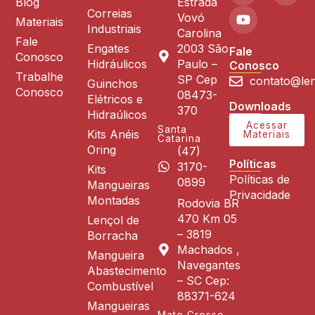
Blog
Estrada
Correias
Vovó
Materiais
Industriais
Carolina
Fale
Engates
2003 São
Fale
Conosco
Hidráulicos
Paulo –
Conosco
Trabalhe
SP Cep
contato@len
Guinchos
Conosco
08473-
Elétricos e
Downloads
370
Hidraúlicos
Acessar
Santa
Kits Anéis
Materiais
Catarina
Oring
(47)
Políticas
3170-
Kits
Políticas de
0899
Mangueiras
Privacidade
Montadas
Rodovia BR
470 Km 05
Lençol de
– 3819
Borracha
Machados ,
Mangueira
Navegantes
Abastecimento
– SC Cep:
Combustível
88371-624
Mangueiras