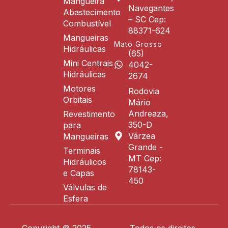
Mangueira
Navegantes
Abastecimento
– SC Cep:
Combustível
88371-624
Mangueiras
Mato Grosso
Hidráulicas
(65)
Mini Centrais
4042-
Hidráulicas
2674
Motores
Rodovia
Orbitais
Mário
Andreaza,
Revestimento
350-D
para
Várzea
Mangueiras
Grande -
Terminais
MT Cep:
Hidráulicos
78143-
e Capas
450
Válvulas de
Esfera
Copyright © 2025 .
Todos os direitos