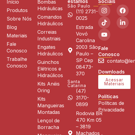
estamos
Sociais
Início
Bombas
São Paulo
Hidráulicas
Produtos
(11) 2731-
Comandos
0025
Sobre Nós
Hidráulicos
Blog
Estrada
Correias
Vovó
Materiais
Industriais
Carolina
Fale
Engates
2003 São
Fale
Conosco
Hidráulicos
Paulo –
Conosco
Trabalhe
SP Cep
contato@len
Guinchos
Conosco
08473-
Elétricos e
Downloads
370
Hidraúlicos
Acessar
Santa
Kits Anéis
Materiais
Catarina
Oring
(47)
Políticas
3170-
Kits
Políticas de
0899
Mangueiras
Privacidade
Montadas
Rodovia BR
470 Km 05
Lençol de
– 3819
Borracha
Machados ,