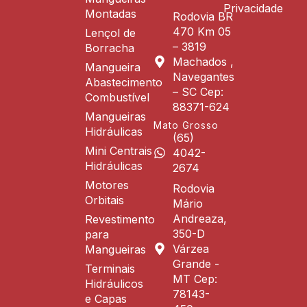
Privacidade
Montadas
Rodovia BR
470 Km 05
Lençol de
– 3819
Borracha
Machados ,
Mangueira
Navegantes
Abastecimento
– SC Cep:
Combustível
88371-624
Mangueiras
Mato Grosso
Hidráulicas
(65)
Mini Centrais
4042-
Hidráulicas
2674
Motores
Rodovia
Orbitais
Mário
Andreaza,
Revestimento
350-D
para
Várzea
Mangueiras
Grande -
Terminais
MT Cep:
Hidráulicos
78143-
e Capas