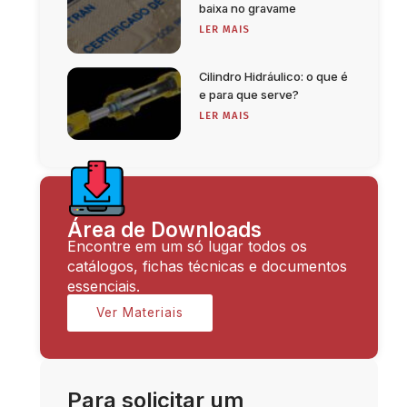
baixa no gravame
LER MAIS
Cilindro Hidráulico: o que é
e para que serve?
LER MAIS
Área de Downloads
Encontre em um só lugar todos os
catálogos, fichas técnicas e documentos
essenciais.
Ver Materiais
Para solicitar um