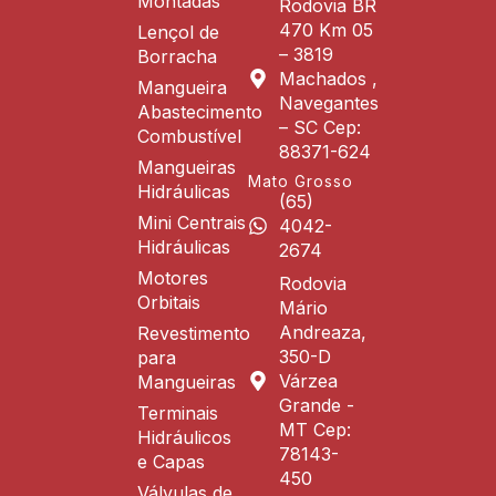
Montadas
Rodovia BR
470 Km 05
Lençol de
– 3819
Borracha
Machados ,
Mangueira
Navegantes
Abastecimento
– SC Cep:
Combustível
88371-624
Mangueiras
Mato Grosso
Hidráulicas
(65)
Mini Centrais
4042-
Hidráulicas
2674
Motores
Rodovia
Orbitais
Mário
Andreaza,
Revestimento
350-D
para
Várzea
Mangueiras
Grande -
Terminais
MT Cep:
Hidráulicos
78143-
e Capas
450
Válvulas de