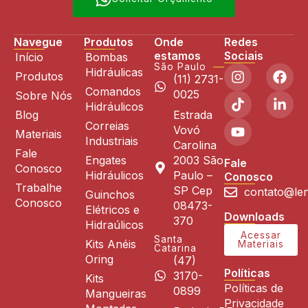
Navegue
Produtos
Onde
Redes
estamos
Sociais
Início
Bombas
São Paulo
Hidráulicas
Produtos
(11) 2731-
Comandos
0025
Sobre Nós
Hidráulicos
Blog
Estrada
Correias
Vovó
Materiais
Industriais
Carolina
Fale
Engates
2003 São
Fale
Conosco
Hidráulicos
Paulo –
Conosco
Trabalhe
SP Cep
contato@len
Guinchos
Conosco
08473-
Elétricos e
Downloads
370
Hidraúlicos
Acessar
Santa
Kits Anéis
Materiais
Catarina
Oring
(47)
Políticas
3170-
Kits
Políticas de
0899
Mangueiras
Privacidade