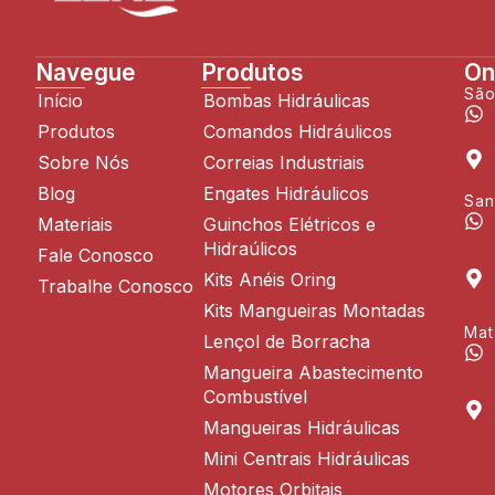
Navegue
Produtos
On
São
Início
Bombas Hidráulicas
Produtos
Comandos Hidráulicos
Sobre Nós
Correias Industriais
Blog
Engates Hidráulicos
San
Materiais
Guinchos Elétricos e
Hidraúlicos
Fale Conosco
Kits Anéis Oring
Trabalhe Conosco
Kits Mangueiras Montadas
Mat
Lençol de Borracha
Mangueira Abastecimento
Combustível
Mangueiras Hidráulicas
Mini Centrais Hidráulicas
Motores Orbitais