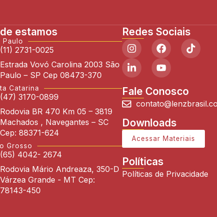
de estamos
Redes Sociais
 Paulo
(11) 2731-0025
Estrada Vovó Carolina 2003 São
Paulo – SP Cep 08473-370
ta Catarina
Fale Conosco
(47) 3170-0899
contato@lenzbrasil.c
Rodovia BR 470 Km 05 – 3819
Downloads
Machados , Navegantes – SC
Cep: 88371-624
Acessar Materiais
o Grosso
(65) 4042- 2674
Políticas
Rodovia Mário Andreaza, 350-D
Políticas de Privacidade
Várzea Grande - MT Cep:
78143-450