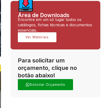
Área de Downloads
Encontre em um só lugar todos os
catálogos, fichas técnicas e documentos
essenciais.
Ver Materiais
Para solicitar um
orçamento, clique no
botão abaixo!
Solicitar Orçamento