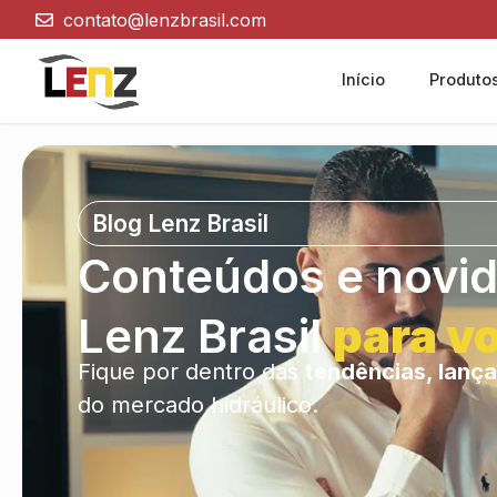
contato@lenzbrasil.com
Início
Produto
Blog Lenz Brasil
Conteúdos e novi
Lenz Brasil
para v
Fique por dentro das
tendências, lança
do mercado hidráulico.